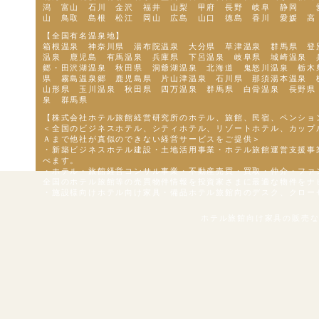
潟 富山 石川 金沢 福井 山梨 甲府 長野 岐阜 静岡 愛
山 鳥取 島根 松江 岡山 広島 山口 徳島 香川 愛媛 高
【全国有名温泉地】
箱根温泉 神奈川県 湯布院温泉 大分県 草津温泉 群馬県 登
温泉 鹿児島 有馬温泉 兵庫県 下呂温泉 岐阜県 城崎温泉 
郷・田沢湖温泉 秋田県 洞爺湖温泉 北海道 鬼怒川温泉 栃木
県 霧島温泉郷 鹿児島県 片山津温泉 石川県 那須湯本温泉
山形県 玉川温泉 秋田県 四万温泉 群馬県 白骨温泉 長野県
泉 群馬県
【株式会社ホテル旅館経営研究所のホテル、旅館、民宿、ペンショ
＜全国のビジネスホテル、シティホテル、リゾートホテル、カップ
Ａまで他社が真似のできない経営サービスをご提供＞
・新築ビジネスホテル建設・土地活用事業・ホテル旅館運営支援事
べます。
・ホテル・旅館経営コンサル事業・不動産売買・買取・仲介・ファ
全国のホテル旅館等の売買物件情報を投資家さまに最適な物件をナ
・施設様向けホテル向け家具・備品ホテル旅館向のデスク、クロー
ホテル旅館向け家具の販売