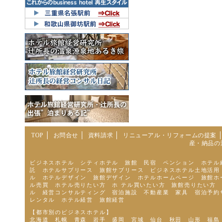
TOP
お問合せ
資料請求
リニューアル・リフォームの提案
産・納品の
ビジネスホテル シティホテル 旅館 民宿 ペンション ホテル
託 ホテルサブリース 旅館サブリース ビジネスホテル土地活用
ル ホテルデザイン 旅館デザイン ホテルホームページ 旅館ホ
ル売買 ホテル売りたい方 ホ テル買いたい方 旅館売りたい方
ル 経営コンサルティング 宿泊施設 不動産業 家具 宿泊予約
レンタル ホテル経営 旅館経営
【都市別のビジネスホテル】
北海道 札幌 青森 岩手 盛岡 宮城 仙台 秋田 山形 福島